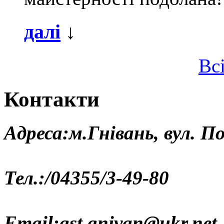
далі
↓
Вс
Контакти
Адреса:м.Гнівань, вул. По
Тел.:/04355/3-49-80
Email:gst.gnivan@ukr.net