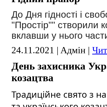
До Дня гідності і св
"Простір"" створили к
вклавши у нього част
24.11.2021 | Aдмін |
Чит
День захисника Укр
козацтва
Традиційне свято з на
та українського козацт