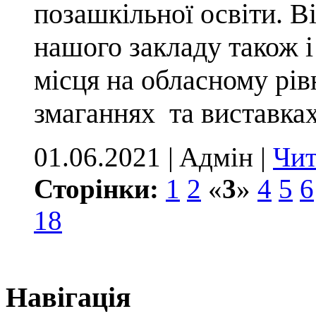
позашкільної освіти. Ві
нашого закладу також і
місця на обласному рівн
змаганнях  та виставках
01.06.2021 | Aдмін |
Чит
Сторінки:
1
2
«
3
»
4
5
6
18
Навігація